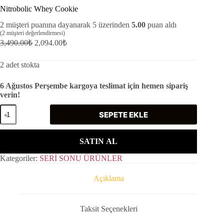
Nitrobolic Whey Cookie
2
müşteri puanına dayanarak 5 üzerinden
5.00
puan aldı
(
2
müşteri değerlendirmesi)
3,490.00
₺
2,094.00
₺
2 adet stokta
6 Ağustos Perşembe kargoya teslimat için hemen sipariş
verin!
Nitrobolic
SEPETE EKLE
Whey
Cookie
adet
SATIN AL
Kategoriler:
SERİ SONU ÜRÜNLER
Açıklama
Taksit Seçenekleri