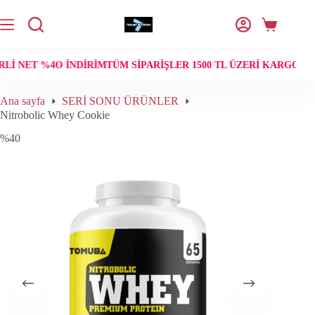
Skip
to
Shopping
content
cart
I NET %4O INDIRIM
TÜM SIPARIŞLER 1500 TL ÜZERI KARGO ÜC
Ana sayfa
SERİ SONU ÜRÜNLER
Nitrobolic Whey Cookie
%40