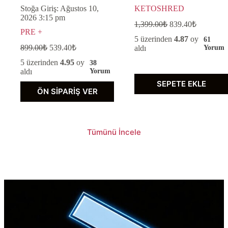
Stoğa Giriş:
Ağustos 10,
KETOSHRED
2026
3:15 pm
1,399.00
₺
839.40
₺
PRE +
5 üzerinden
4.87
oy
61
899.00
₺
539.40
₺
aldı
Yorum
5 üzerinden
4.95
oy
38
aldı
Yorum
SEPETE EKLE
ÖN SIPARIŞ VER
Tümünü İncele