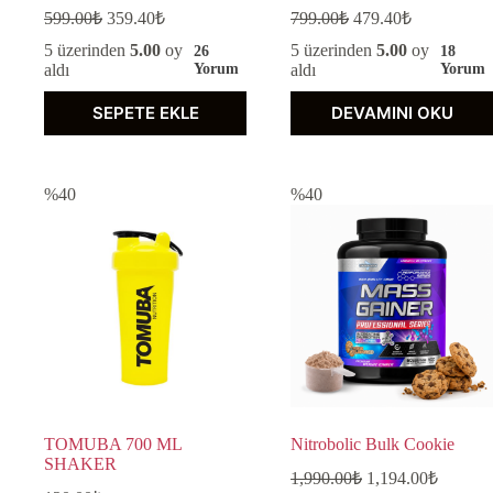
599.00
₺
359.40
₺
799.00
₺
479.40
₺
5 üzerinden
5.00
oy
5 üzerinden
5.00
oy
26
18
aldı
Yorum
aldı
Yorum
SEPETE EKLE
DEVAMINI OKU
%40
%40
TOMUBA 700 ML
Nitrobolic Bulk Cookie
SHAKER
1,990.00
₺
1,194.00
₺