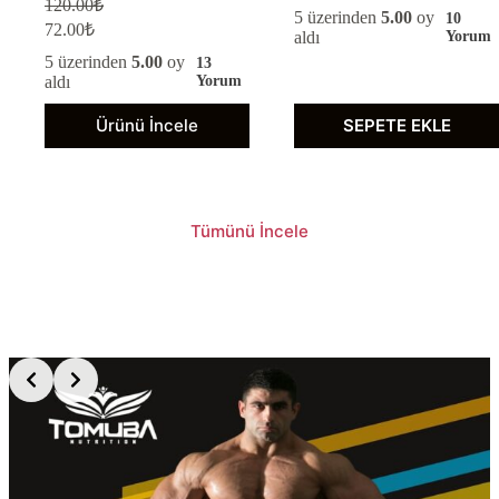
120.00
₺
5 üzerinden
5.00
oy
10
72.00
₺
aldı
Yorum
5 üzerinden
5.00
oy
13
aldı
Yorum
Bu
Ürünü İncele
SEPETE EKLE
ürünün
birden
fazla
varyasyonu
var.
Tümünü İncele
Seçenekler
ürün
sayfasından
seçilebilir
Slide 2 of 3