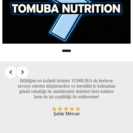
Slide 1 of 2
Bildiğim en kaliteli ürünler TOMUBA da herkese
Uygun fiyat kaliteli ürün güler yüzlü hizmet.
tavsiye ederim düşünmeden ve tereddüt te kalmadan
Teşekkürler Tomuba
gönül rahatlığı ile alabilirsiniz ürünleri hem kalitesi
hem de tat çeşitliliği ile mükemmel
Kutan Özer
Şafak Mercan