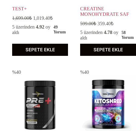
TEST+
CREATINE
MONOHYDRATE SAF
1,699.00
₺
1,019.40
₺
599.00
₺
359.40
₺
5 üzerinden
4.92
oy
49
aldı
Yorum
5 üzerinden
4.78
oy
58
aldı
Yorum
SEPETE EKLE
SEPETE EKLE
%40
%40