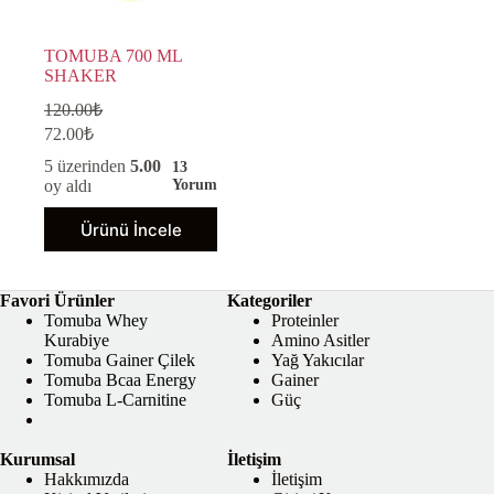
TOMUBA 700 ML
SHAKER
120.00
₺
72.00
₺
5 üzerinden
5.00
13
oy aldı
Yorum
Bu
Ürünü İncele
ürünün
birden
fazla
varyasyonu
Favori Ürünler
Kategoriler
var.
Tomuba Whey
Proteinler
Seçenekler
Kurabiye
Amino Asitler
ürün
Tomuba Gainer Çilek
Yağ Yakıcılar
sayfasından
Tomuba Bcaa Energy
Gainer
seçilebilir
Tomuba L-Carnitine
Güç
Kurumsal
İletişim
Hakkımızda
İletişim