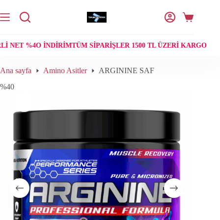
Skip
to
Shopping
content
cart
I NET %4O INDIRIM
TÜM SIPARIŞLER 1500 TL ÜZERI KARGO ÜCR
Ana sayfa
Amino Asitler
ARGININE SAF
%40