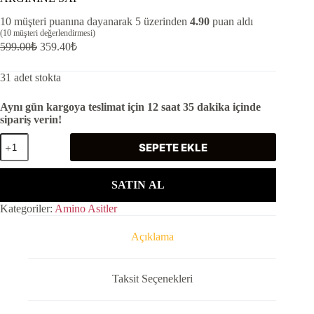
10
müşteri puanına dayanarak 5 üzerinden
4.90
puan aldı
(
10
müşteri değerlendirmesi)
599.00
₺
359.40
₺
31 adet stokta
Aynı gün kargoya teslimat için 12 saat 35 dakika içinde
sipariş verin!
ARGININE
SEPETE EKLE
SAF
adet
SATIN AL
Kategoriler:
Amino Asitler
Açıklama
Taksit Seçenekleri